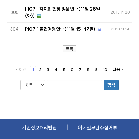
[10기] 자치회 현장 방문 안내(11월 26일
305
2013.11.20
(화))
[10기] 졸업여행 안내(11월 15~17일)
304
2013.11.14
목록
이전
다음
1
2
3
4
5
6
7
8
9
10
|
개인정보처리방침
이메일무단수집거부